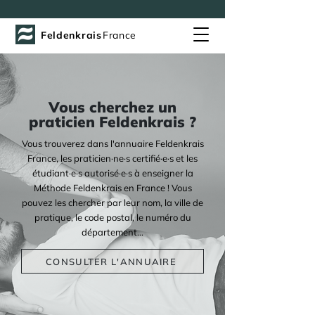
Feldenkrais
France
Vous cherchez un
praticien Feldenkrais ?
Vous trouverez dans l'annuaire Feldenkrais
France, les praticien·ne·s certifié·e·s et les
étudiant·e·s autorisé·e·s à enseigner la
Méthode Feldenkrais en France ! Vous
pouvez les chercher par leur nom, la ville de
pratique, le code postal, le numéro du
département...
CONSULTER L'ANNUAIRE