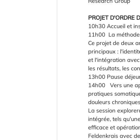
Research Group
PROJET D'ORDRE 
10h30 Accueil et ins
11h00  La méthode 
Ce projet de deux an
principaux : l'identi
et l'intégration ave
les résultats, les co
13h00 Pause déjeun
14h00   Vers une app
pratiques somatique
douleurs chroniques
La session explorer
intégrée, tels qu'u
efficace et opérati
Feldenkrais avec de