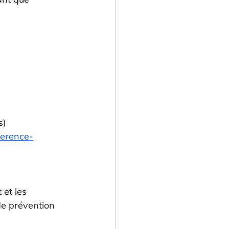
s)
nference-
et les 
de prévention 