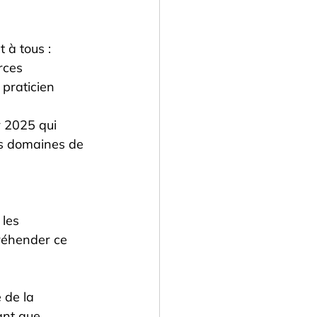
 à tous :
rces 
praticien 
r 2025 qui 
es domaines de 
les 
réhender ce 
 de la 
ant que 