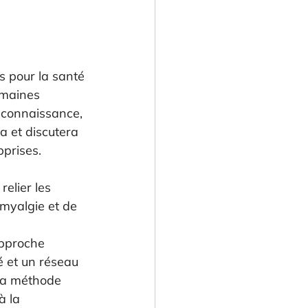
s pour la santé
omaines 
 reconnaissance, 
a et discutera 
pprises.
elier les 
myalgie et de 
approche 
é et un réseau 
 la méthode 
à la 