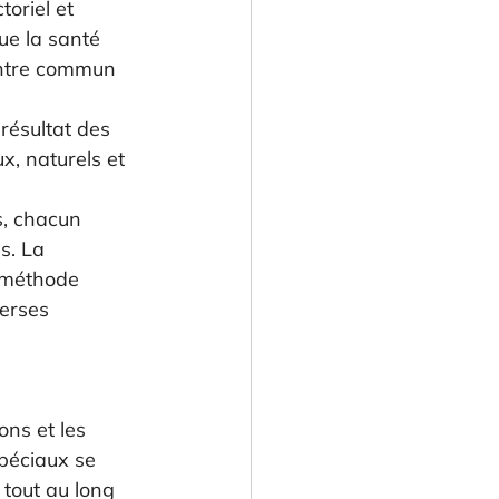
oriel et 
ue la santé 
entre commun 
 
résultat des 
, naturels et 
s, chacun 
s. La 
a méthode 
erses 
ons et les 
péciaux se 
 tout au long 