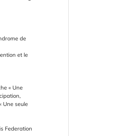
yndrome de 
ention et le 
he « Une 
ipation, 
 « Une seule 
is Federation 