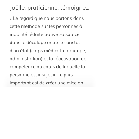
Joëlle, praticienne, témoigne...
« Le regard que nous portons dans
cette méthode sur les personnes à
mobilité réduite trouve sa source
dans le décalage entre le constat
d’un état (corps médical, entourage,
administration) et la réactivation de
compétence au cours de laquelle la
personne est « sujet ». Le plus
important est de créer une mise en
situation, en action, dans laquelle la
personne amorce un processus « de
jeu » pour aller progressivement vers
un processus d’un « je » actif et
créatif de lui-même.