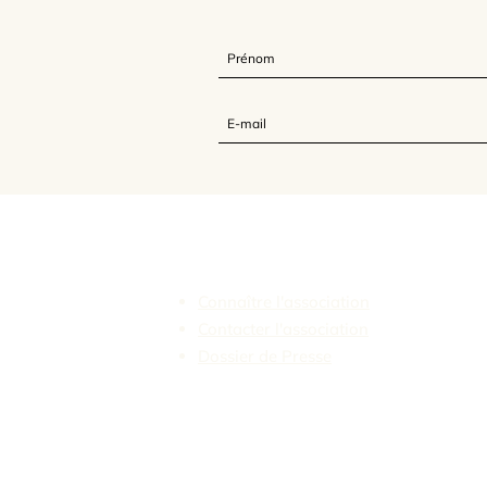
L'Association Feldenkrais France
Connaître l'association
Contacter l'association
Dossier de Presse