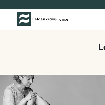
Feldenkrais
France
L