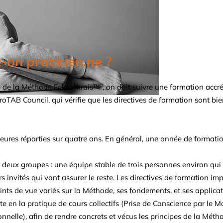
on praticien.ne ?
en de la Méthode Feldenkrais™”, on doit suivre une formation accré
roTAB Council, qui vérifie que les directives de formation sont bie
eures réparties sur quatre ans. En général, une année de format
n deux groupes : une équipe stable de trois personnes environ qui 
s invités qui vont assurer le reste. Les directives de formation im
oints de vue variés sur la Méthode, ses fondements, et ses applicat
iste en la pratique de cours collectifs (Prise de Conscience par le
onnelle), afin de rendre concrets et vécus les principes de la Méth