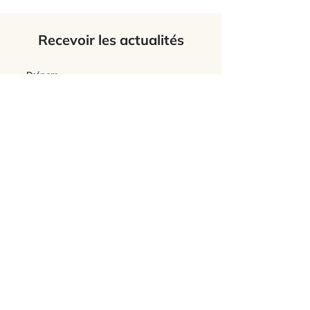
Recevoir les actualités
J’accepte
les termes et conditions du
site
Envoyer
L'Association Feldenkrais France
Connaître l'association