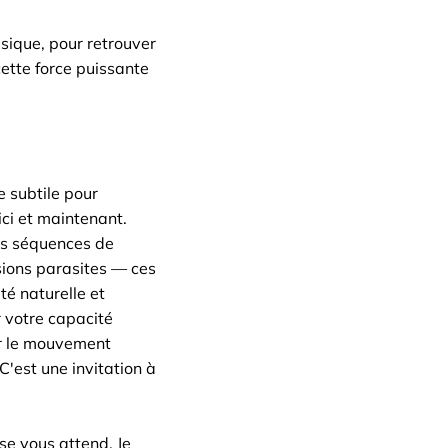
sique, pour retrouver
cette force puissante
 subtile pour
ici et maintenant.
es séquences de
sions parasites — ces
té naturelle et
r votre capacité
ir le mouvement
 C'est une invitation à
ise vous attend. Je