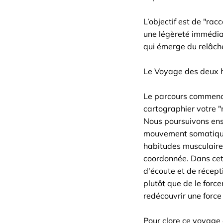
L’objectif est de "ra
une légèreté immédiat
qui émerge du relâch
Le Voyage des deux h
Le parcours commence
cartographier votre "
Nous poursuivons ens
mouvement somatique,
habitudes musculaires
coordonnée. Dans cett
d'écoute et de récept
plutôt que de le forcer
redécouvrir une force
Pour clore ce voyage e