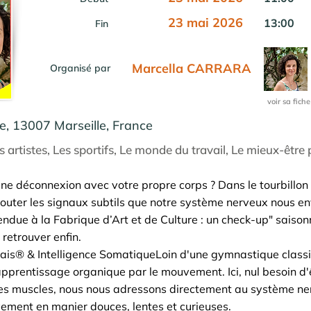
23 mai 2026
13:00
Fin
Marcella CARRARA
Organisé par
voir sa fiche
e, 13007 Marseille, France
s artistes, Les sportifs, Le monde du travail, Le mieux-être
ne déconnexion avec votre propre corps ? Dans le tourbillon
outer les signaux subtils que notre système nerveux nous env
due à la Fabrique d’Art et de Culture : un check-up" saison
e retrouver enfin.
rais® & Intelligence SomatiqueLoin d'une gymnastique class
pprentissage organique par le mouvement. Ici, nul besoin d'ê
r les muscles, nous nous adressons directement au système n
ement en manier douces, lentes et curieuses.