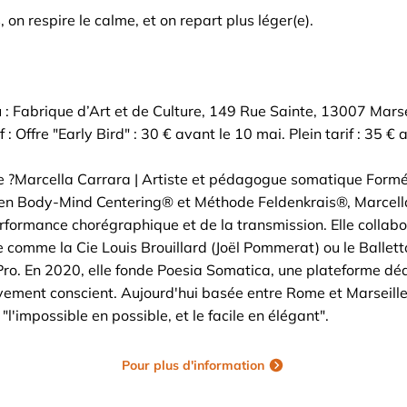
 on respire le calme, et on repart plus léger(e).
u : Fabrique d’Art et de Culture, 149 Rue Sainte, 13007 Mars
: Offre "Early Bird" : 30 € avant le 10 mai. Plein tarif : 35 € 
 ?Marcella Carrara | Artiste et pédagogue somatique For
 en Body-Mind Centering® et Méthode Feldenkrais®, Marcel
performance chorégraphique et de la transmission. Elle collab
e comme la Cie Louis Brouillard (Joël Pommerat) ou le Ballet
o. En 2020, elle fonde Poesia Somatica, une plateforme déd
uvement conscient. Aujourd'hui basée entre Rome et Marseill
l'impossible en possible, et le facile en élégant".
Pour plus d'information