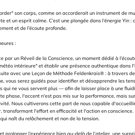
ccorder" son corps, comme on accorderait un instrument de mu
e et un esprit calme. C’est une plongée dans l’énergie Yin : 
ement et de l’écoute profonde.
eures :
 par un Réveil de la Conscience, un moment dédié à l’écoute
météo intérieure" et établir une présence authentique dans l'
uite avec une Leçon de Méthode Feldenkrais® : à travers d
 vous serez guidés pour identifier et désapprendre les ten
 qui ne vous servent plus — afin de laisser place à une fluidi
e phase, l'accent n'est pas mis sur la performance, mais su
ivité. Nous cultiverons cette part de nous capable d'accueill
, transformant l'effort en efficacité et l'action en conscience.
 qui naît du relâchement et non de la tension.
t prolonger l’expérience bien au-delà de l’atelier, une surpr