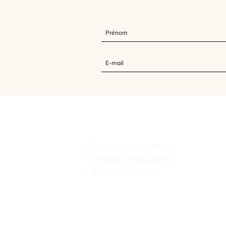
L'Association Feldenkrais France
Connaître l'association
Contacter l'association
Dossier de Presse