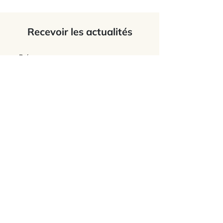
Recevoir les actualités
J’accepte
les termes et conditions du
site
Envoyer
L'Association Feldenkrais France
Connaître l'association