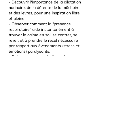
- Découvrir l'importance de la dilatation
narinaire, de la détente de la mâchoire
et des lèvres, pour une inspiration libre
et pleine.
- Observer comment la "présence
respiratoire" aide instantanément à
trouver le calme en soi, se centrer, se
relier, et à prendre le recul nécessaire
par rapport aux événements (stress et
émotions) paralysants.
- Retrouver une respiration calme,
simple et fonctionnelle, une respiration
confortable, adaptée à chaque instant,
chaque action, chaque émotion de la vie
quotidienne.
Pour plus d'information
Précédent
Suivant
Partagez cette fiche sur votre réseau social préféré :