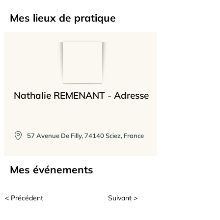
Feldenkrais. Je travaille avec tout 
public. Je me suis formée également 
Mes lieux de pratique
pour pouvoir travailler avec les 
enfants autrement intelligents. Je me 
réjouis de pouvoir vous rencontrer et 
de mener cette aventure Feldenkrais 
avec vous.
Nathalie REMENANT - Adresse
57 Avenue De Filly, 74140 Sciez, France
Mes événements
< Précédent
Suivant >