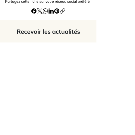
Partagez cette fiche sur votre réseau social préféré :
Recevoir les actualités
J’accepte
les termes et conditions du
site
Envoyer
L'Association Feldenkrais France