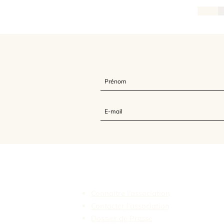
L'Association Feldenkrais France
Connaître l'association
Contacter l'association
Dossier de Presse