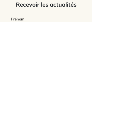
Recevoir les actualités
J’accepte
les termes et conditions du
site
Envoyer
L'Association Feldenkrais France
Connaître l'association
Contacter l'association