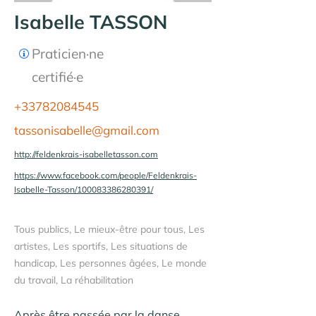
Isabelle TASSON
Praticien·ne
certifié·e
+33782084545
tassonisabelle@gmail.com
http://feldenkrais-isabelletasson.com
https://www.facebook.com/people/Feldenkrais-
Isabelle-Tasson/100083386280391/
Tous publics, Le mieux-être pour tous, Les
artistes, Les sportifs, Les situations de
handicap, Les personnes âgées, Le monde
du travail, La réhabilitation
Après être passée par la danse 