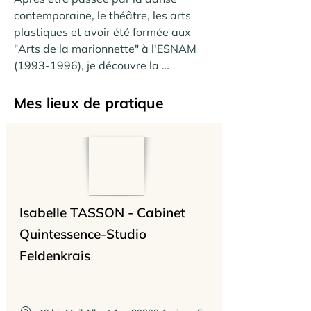
contemporaine, le théâtre, les arts 
plastiques et avoir été formée aux 
"Arts de la marionnette" à l'ESNAM 
(1993-1996), je découvre la 
Technique FM Alexander puis  la 
psychomotricité (CISTC 2015) avant  
Mes lieux de pratique
d'arriver à la méthode Feldenkrais.

En 2016, je suis des cours avec 
Xavier Lot à Amiens et je suis 
rapidement conquise. Après chaque 
cours, je respire mieux, ma vison 
Isabelle TASSON - Cabinet
s'éclaircit, mes pensées sont plus 
légères et je me sens plus ancrée et 
Quintessence-Studio
plus centrée.

Feldenkrais
Je deviens alors praticienne 
Feldenkrais certifiée en 2022, suite à 