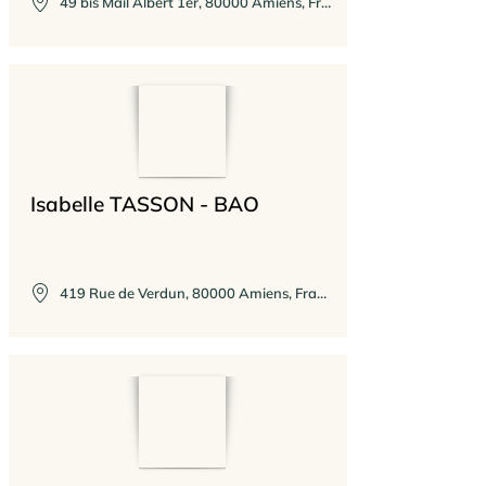
49 bis Mail Albert 1er, 80000 Amiens, France
une formation de 4 années au Centre 
Beliash d'Aurillac codirigée par Ilan 
Jacobson et Anat Krivine.

Cette méthode me permet 
d'améliorer ma qualité de vie, 
d'affiner ma pratique artistique et 
d'accompagner les autres vers plus 
Isabelle TASSON - BAO
de conscience d'eux-mêmes.

Je suis particulièrement sensible au 
grand rôle que joue la douceur dans 
419 Rue de Verdun, 80000 Amiens, France
cette initiation à conscientiser les 
mouvements subtils du corps par des 
propositions verbales ou tactiles.

"Pour apprendre, nous avons besoin 
de temps, d'attention et de 
discernement; pour pouvoir discerner, 