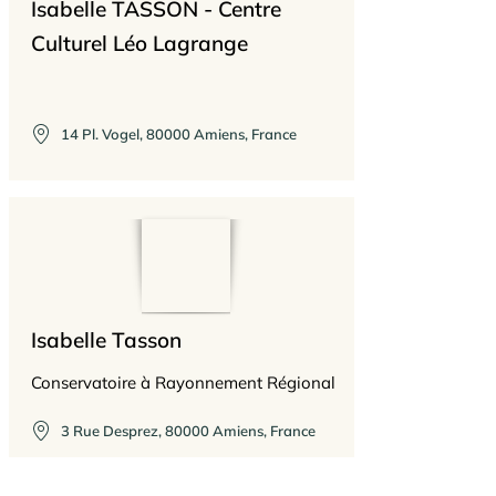
Isabelle TASSON - Centre
nous devons sentir.

Culturel Léo Lagrange
Cela signifie que pour apprendre, 
nous devons affiner notre aptitude à 
sentir..."

Moshe Feldenkrais - Energie et bien-
14 Pl. Vogel, 80000 Amiens, France
être par le mouvement.
Isabelle Tasson
Conservatoire à Rayonnement Régional
3 Rue Desprez, 80000 Amiens, France