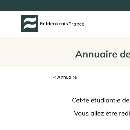
Feldenkrais
France
Annuaire de
< Annuaire
Cet·te étudiant·e d
Vous allez être red