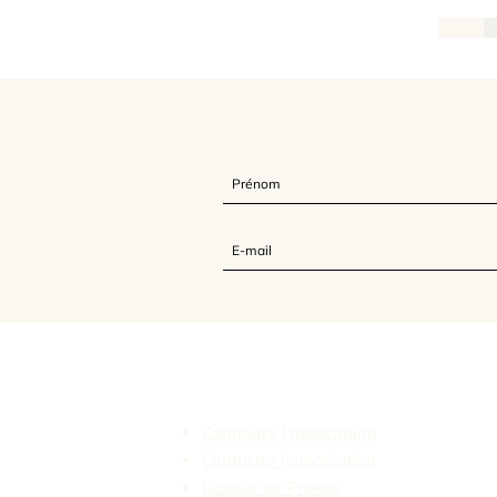
L'Association Feldenkrais France
Connaître l'association
Contacter l'association
Dossier de Presse