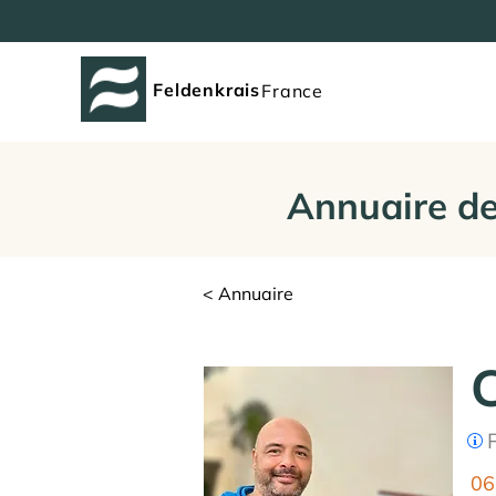
Feldenkrais
France
Annuaire de
< Annuaire
P
06