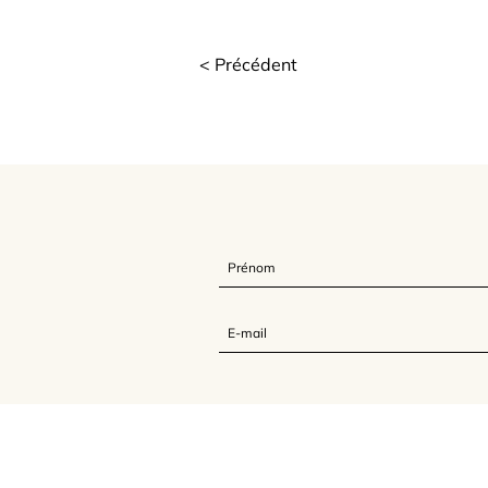
< Précédent
L'Association Feldenkrais France