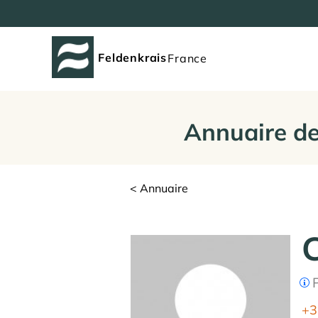
Feldenkrais
France
Annuaire de
< Annuaire
P
+3