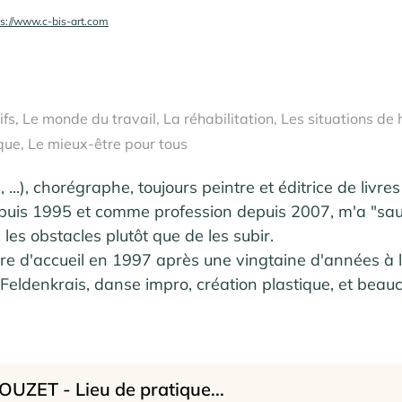
ps://www.c-bis-art.com
tifs, Le monde du travail, La réhabilitation, Les situations d
que, Le mieux-être pour tous
.), chorégraphe, toujours peintre et éditrice de livres 
uis 1995 et comme profession depuis 2007, m'a "sau
es obstacles plutôt que de les subir. 

erre d'accueil en 1997 après une vingtaine d'années à l
Feldenkrais, danse impro, création plastique, et beauc
atique de la personne dans sa totalité, depuis le phy
tes, quelles que soient les aventures de la vie. Elle s
 corporelles, thérapeutiques et spirituelles.

res à Douarnenez et à Quimper, en séances individue
OUZET - Lieu de pratique...