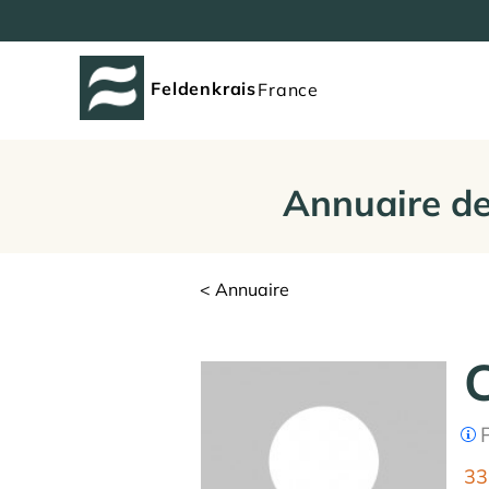
Feldenkrais
France
Annuaire de
< Annuaire
P
33