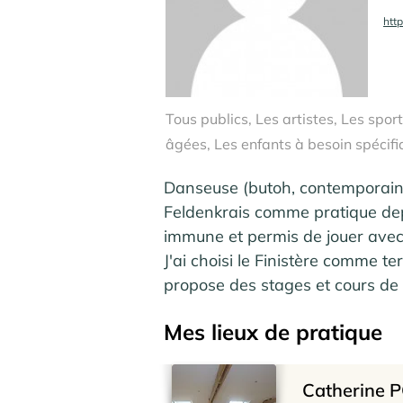
htt
Tous publics, Les artistes, Les spor
âgées, Les enfants à besoin spécifi
Danseuse (butoh, contemporain, ..
Feldenkrais comme pratique dep
immune et permis de jouer avec l
J'ai choisi le Finistère comme t
propose des stages et cours de 
La méthode Feldenkrais comme pr
Mes lieux de pratique
permet de se développer sans limi
mes autres pratiques artistiques,
J'enseigne en cours hebdomadai
Catherine P