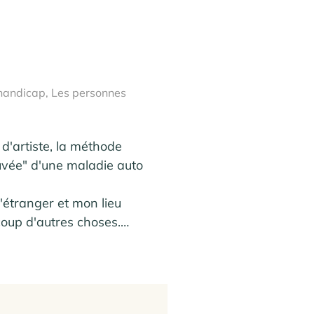
e handicap, Les personnes
d'artiste, la méthode 
vée" d'une maladie auto 
'étranger et mon lieu 
oup d'autres choses.

sique jusqu'au plus subtile 
'accorde avec et enrichit 
lles à Douarnenez et en 