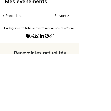
que ce soit au quotidien ou dans une 
Mes événements
pratique de bien-être, artistique ou 
sportive. Le mouvement ! Une 
< Précédent
Suivant >
passion :-)
Partagez cette fiche sur votre réseau social préféré :
Recevoir les actualités
J’accepte
les termes et conditions du
site
Envoyer