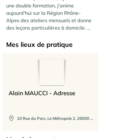
une double formation, j'anime 
aujourd'hui sur la Région Rhône-
Alpes des ateliers mensuels et donne 
des leçons particulières à domicile. 
Comédien, chanteur de formation 
j'anime des stages qui mettent en 
Mes lieux de pratique
exergue la relation Corps et Voix 
dans l'interprétation de chansons. 
J'interviens aussi pour la mise en 
corps, la mise en voix, la mise en 
scène pour les chanteurs amateurs et 
professionnels, les chorales, les 
Alain MAUCCI - Adresse
ensembles vocaux. J'interviens sur 
demande dans les centres de Yoga, 
de gymnastiques douces, d'Arts 
Martiaux..., auprès de tout groupe 
10 Rue du Parc, Le Métropole 2, 26000 Valence, France
et/ou toute personne cherchant  à 
développer sa capacité à se mouvoir, 