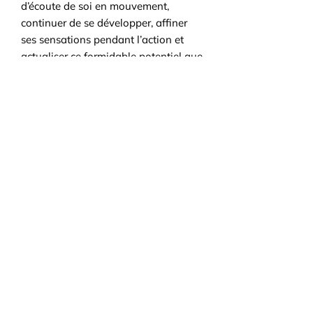
d’écoute de soi en mouvement,
continuer de se développer, affiner
ses sensations pendant l’action et
actualiser ce formidable potentiel que
nous avons en tant qu’être humain,
potentiel qui reste intact quoi que
nous ayons vécu jusque-là.
INSCRIPTIONS AUPRÈS DE
CHRISTINE PÈTRE :
Courriel :
espace.mouvement@orange.fr
Tél :
06 86 71 35 44
Pour plus d'information
Précédent
Suivant
Partagez cette fiche sur votre réseau social préféré :