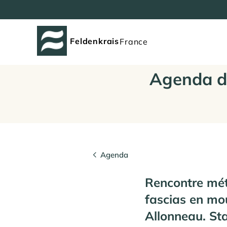
Feldenkrais
France
Agenda d
Agenda
Rencontre mét
fascias en mo
Allonneau. St