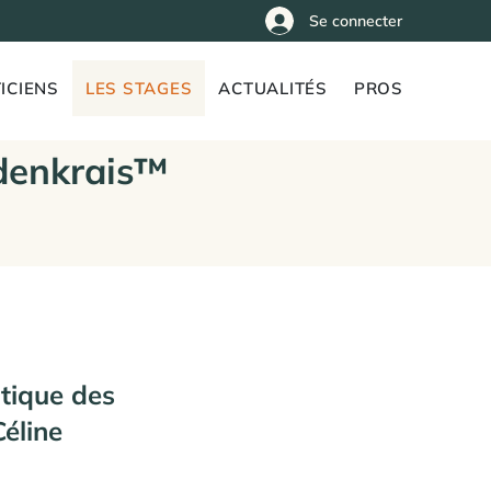
Se connecter
ICIENS
LES STAGES
ACTUALITÉS
PROS
denkrais™
tique des
éline