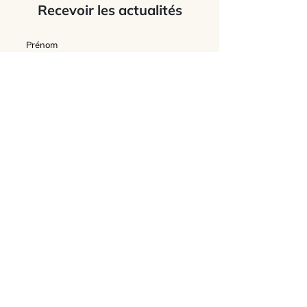
Recevoir les actualités
J’accepte
les termes et conditions du
site
Envoyer
L'Association Feldenkrais France
Connaître l'association
Contacter l'association
Dossier de Presse