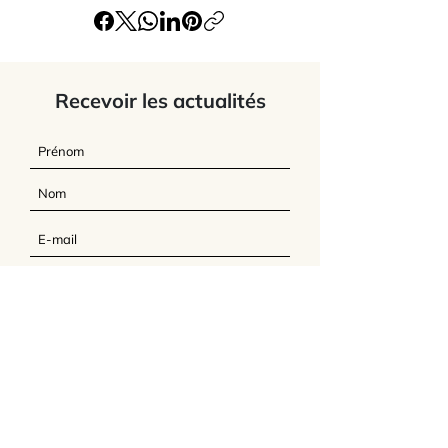
Recevoir les actualités
J’accepte
les termes et conditions du
site
Envoyer
L'Association Feldenkrais France