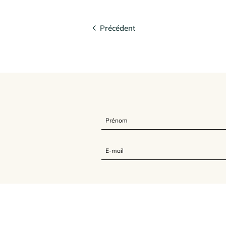
Précédent
L'Association Feldenkrais France