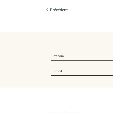
Précédent
L'Association Feldenkrais France
Connaître l'association