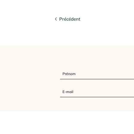
Précédent
L'Association Feldenkrais France