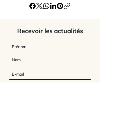
Recevoir les actualités
J’accepte
les termes et conditions du
site
Envoyer
L'Association Feldenkrais France