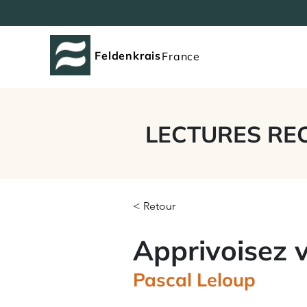
Feldenkrais
France
LECTURES RE
< Retour
Apprivoisez 
Pascal Leloup